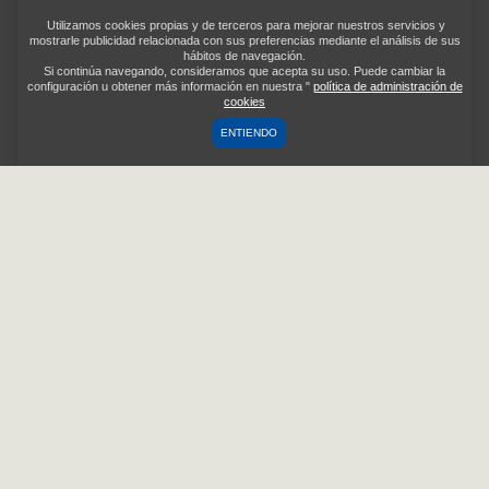
Utilizamos cookies propias y de terceros para mejorar nuestros servicios y
mostrarle publicidad relacionada con sus preferencias mediante el análisis de sus
hábitos de navegación.
Si continúa navegando, consideramos que acepta su uso. Puede cambiar la
configuración u obtener más información en nuestra "
política de administración de
cookies
ENTIENDO
ÚLTIMAS NOVEDADES
Cómo elegir croquetas para perros
según su actividad
-
2026/05/06
NUTRICIÓN
Aprende cómo elegir croquetas para perros