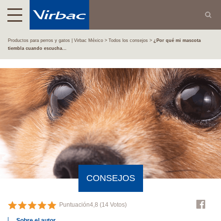
¿Por qué mi mascota tiembla cuando escucha cohetes?
Productos para perros y gatos | Virbac México
Todos los consejos
¿Por qué mi mascota
tiembla cuando escucha...
CONSEJOS
Puntuación
4,8
(
14
Votos)
Sobre el autor