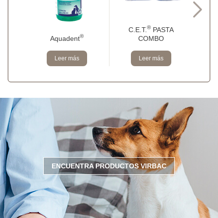
®
C.E.T.
PASTA
®
Aquadent
EFF
COMBO
Leer más
Leer más
ENCUENTRA PRODUCTOS VIRBAC