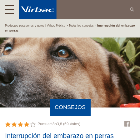
Productos para perros y gatos | Virbac México
Todos los consejos
Interrupción del embarazo
en perras
CONSEJOS
Puntuación
3,8
(
69
Votos)
Interrupción del embarazo en perras