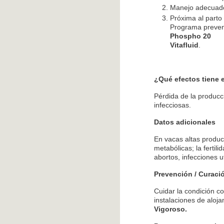
Manejo adecuado.
Próxima al parto
Programa preven
Phospho 20
Vitafluid
.
¿Qué efectos tiene 
Pérdida de la producc
infecciosas.
Datos adicionales
En vacas altas produ
metabólicas; la fertil
abortos, infecciones u
Prevención / Curaci
Cuidar la condición co
instalaciones de aloja
Vigoroso.