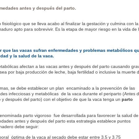
medades antes y después del parto.
 fisiológico que se lleva acabo al finalizar la gestación y culmina con la
aduro apto para sobrevivir. Es la etapa de mayor riesgo en la vida de 
tar que las vacas sufran enfermedades y problemas metabólicos q
idad y la salud de la vaca.
abólicas afectan a las vacas antes y después del parto causando gra
ea por baja producción de leche, baja fertilidad o inclusive la muerte d
emas, se debe establecer un plan encaminado a la prevención de las
des infecciosas y metabólicas de la vaca durante el periparto (Antes d
o y después del parto) con el objetivo de que la vaca tenga un
parto
denominada parto vigoroso fue desarrollada para favorecer la salud de
edades antes y después del parto esta estrategia establece puntos
nadero debe seguir:
poral óptima de la vaca al secado debe estar entre 3.5 y 3.75