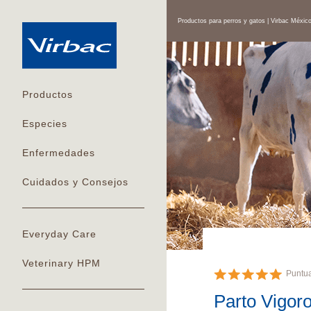
Productos para perros y gatos | Virbac Méxic
Productos
Especies
Enfermedades
Cuidados y Consejos
Everyday Care
Veterinary HPM
Puntu
Parto Vigor