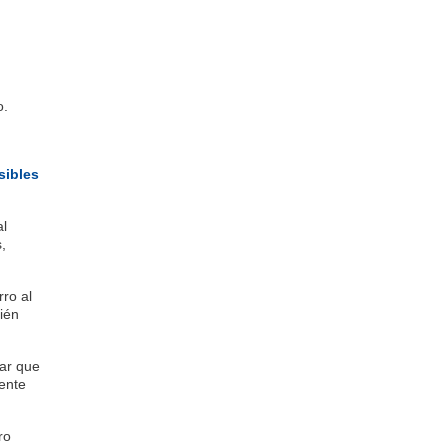
o.
sibles
al
,
ro al
ién
sar que
ente
ro