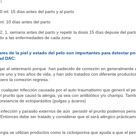
o:
0 ml. 15 días antes del parto y al parto
ml. 10 días antes del parto
2, 1, semana antes del parto y repetir la dosis 15 días depuse del part
do a las enfermedades de cada zona
es de la piel y estado del pelo son importantes para detectar po
ad DAC:
egar al veterinario porque han padecido de comezón en generalmente 
re uno y tres años de vida, y han sido tratados con diferente productos
 pero la comezón regresa.
 cualquier infección causada por el auto traumatismo que generó el per
l prurito que causó la alergia, ya sea con antibiótico y/o champú. Tamb
presencia de ectoparásitos (pulgas y ácaros)
 infección y parasito externos de aún persistir el prurito podemos pen
Entonces debe ser tratado y considerar que el será alérgico prácticam
ergia se utilizan productos como la ciclosporina que ayuda a que el per