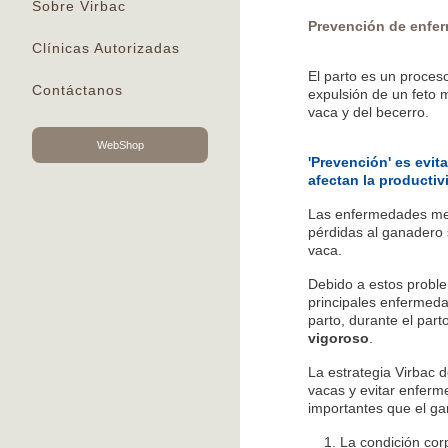
Sobre Virbac
Prevención de enfer
Clínicas Autorizadas
El parto es un proceso
Contáctanos
expulsión de un feto m
vaca y del becerro.
WebShop
'Prevención' es evi
afectan la productiv
Las enfermedades met
pérdidas al ganadero s
vaca.
Debido a estos probl
principales enfermeda
parto, durante el part
vigoroso
.
La estrategia Virbac 
vacas y evitar enferm
importantes que el ga
La condición cor