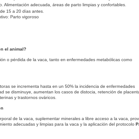
 Alimentación adecuada, áreas de parto limpias y confortables.
 de 15 a 20 días antes.
tivo: Parto vigoroso
en el animal?
ión o pérdida de la vaca, tanto en enfermedades metabólicas como
ctoras se incrementa hasta en un 50% la incidencia de enfermedades
idad se disminuye, aumentan los casos de distocia, retención de placent
terinas y trastornos ováricos.
ón
rporal de la vaca, suplementar minerales a libre acceso a la vaca, pro
miento adecuadas y limpias para la vaca y la aplicación del protocolo
P