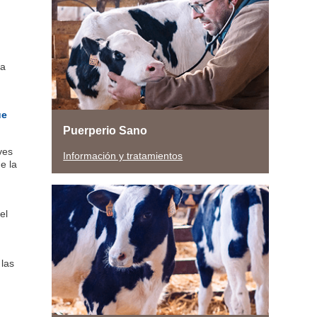
la
ue
Puerperio Sano
ves
Información y tratamientos
e la
el
 las