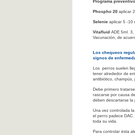
Programa preventiv
Phospho
20
aplicar 2
Selenie
aplicar 5 -10 
Vitafluid
ADE 5ml. 3, 
Vacunación, de acuer
Los chequeos regular
signos de enfermed
Los perros suelen ll
tener alrededor de ent
antibiótico, champús,
Debe primero tratarse
rascarse por causa de
deben descartarse la 
Una vez controlada la
el perro padece DAC. 
toda su vida.
Para controlar ésta al