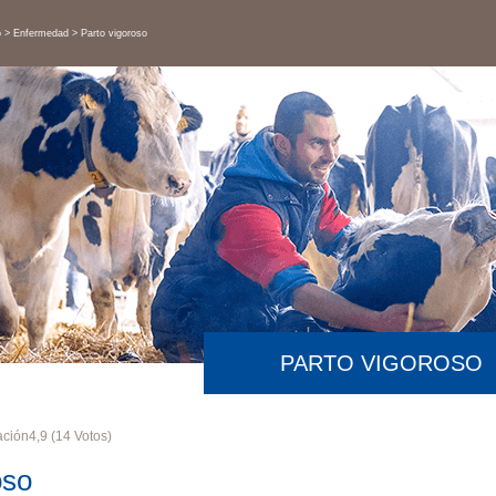
o
Enfermedad
Parto vigoroso
PARTO VIGOROSO
ación
4,9
(
14
Votos)
oso