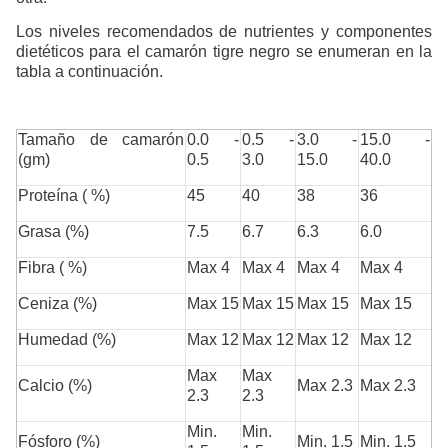
Los niveles recomendados de nutrientes y componentes
dietéticos para el camarón tigre negro se enumeran en la
tabla a continuación.
Tamaño de camarón
0.0 -
0.5 -
3.0 -
15.0 -
(gm)
0.5
3.0
15.0
40.0
Proteína ( %)
45
40
38
36
Grasa (%)
7.5
6.7
6.3
6.0
Fibra ( %)
Max 4
Max 4
Max 4
Max 4
Ceniza (%)
Max 15
Max 15
Max 15
Max 15
Humedad (%)
Max 12
Max 12
Max 12
Max 12
Max
Max
Calcio (%)
Max 2.3
Max 2.3
2.3
2.3
Min.
Min.
Fósforo (%)
Min. 1.5
Min. 1.5