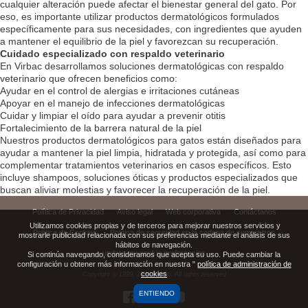
cualquier alteración puede afectar el bienestar general del gato. Por
eso, es importante utilizar productos dermatológicos formulados
específicamente para sus necesidades, con ingredientes que ayuden
a mantener el equilibrio de la piel y favorezcan su recuperación.
Cuidado especializado con respaldo veterinario
En Virbac desarrollamos soluciones dermatológicas con respaldo
veterinario que ofrecen beneficios como:
Ayudar en el control de alergias e irritaciones cutáneas
Apoyar en el manejo de infecciones dermatológicas
Cuidar y limpiar el oído para ayudar a prevenir otitis
Fortalecimiento de la barrera natural de la piel
Nuestros productos dermatológicos para gatos están diseñados para
ayudar a mantener la piel limpia, hidratada y protegida, así como para
complementar tratamientos veterinarios en casos específicos. Esto
incluye shampoos, soluciones óticas y productos especializados que
buscan aliviar molestias y favorecer la recuperación de la piel.
Política de Privacidad
Aviso legal
Web corporativa
Contáctanos
Utilizamos cookies propias y de terceros para mejorar nuestros servicios y
Política de Cookies
Política de seguridad en la cadena de suministros
mostrarle publicidad relacionada con sus preferencias mediante el análisis de sus
hábitos de navegación.
update my cookie preferencies
Si continúa navegando, consideramos que acepta su uso. Puede cambiar la
configuración u obtener más información en nuestra "
política de administración de
cookies
Copyright © 1999,
2026
Virbac. All rights reserved
ENTIENDO