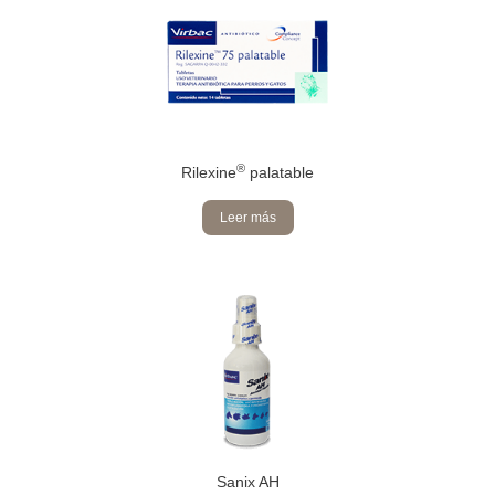
®
Rilexine
palatable
Leer más
Sanix AH