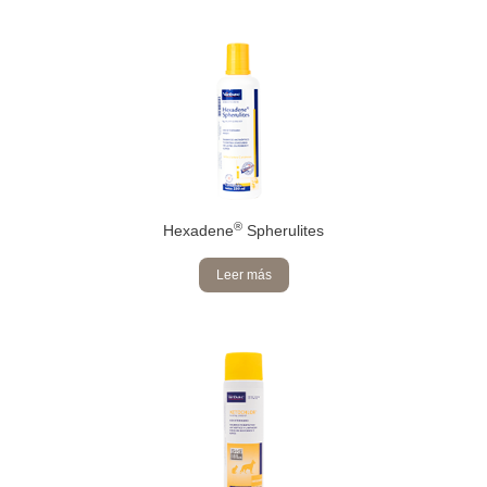
®
Hexadene
Spherulites
Leer más