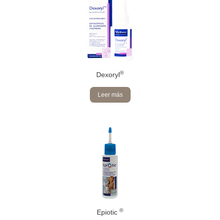
®
Dexoryl
Leer más
®
Epiotic