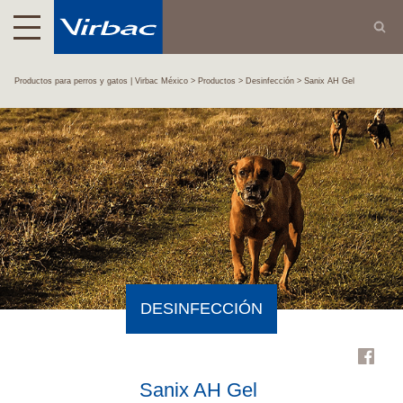
Productos para perros y gatos | Virbac México
Productos
Desinfección
Sanix AH Gel
DESINFECCIÓN
Sanix AH Gel