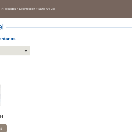
o
Productos
Desinfección
Sanix AH Gel
el
ntarios
AH
ás