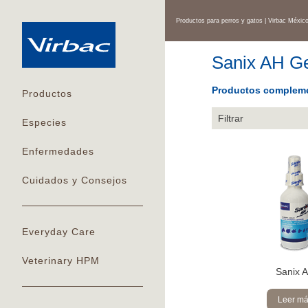
Productos para perros y gatos | Virbac Méxic
Sanix AH G
Productos compleme
Productos
Filtrar
Especies
Enfermedades
Cuidados y Consejos
Everyday Care
Veterinary HPM
Sanix 
Leer m