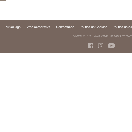
d
Aviso legal
Web corporativa
Contáctanos
Política de Cookies
Política de s
Copyright © 1999,
2026
Virbac. All rights reserve