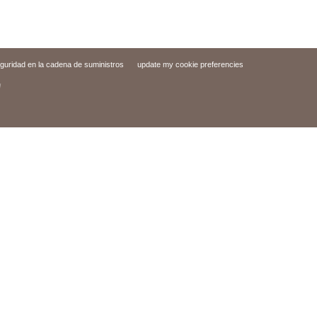
eguridad en la cadena de suministros
update my cookie preferencies
d