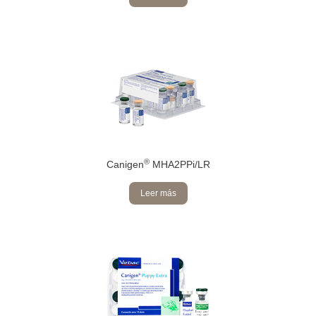
®
Canigen
MHA2PPi/LR
Leer más