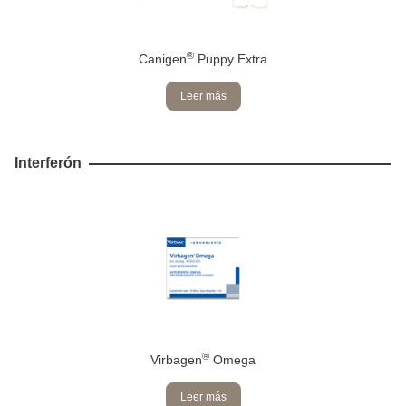
®
Canigen
Puppy Extra
Leer más
Interferón
®
Virbagen
Omega
Leer más