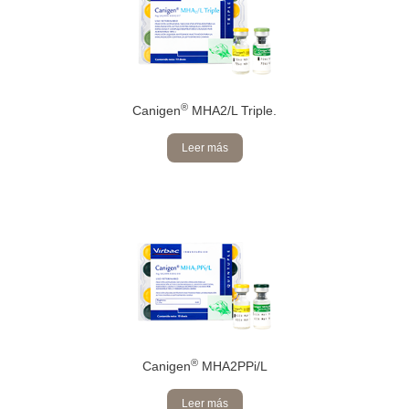
®
Canigen
MHA2/L Triple.
Leer más
®
Canigen
MHA2PPi/L
Leer más