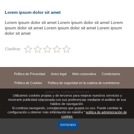
Lorem ipsum dolor sit amet
Lorem ipsum dolor sit amet Lorem ipsum dolor sit amet Lorem
ipsum dolor sit amet Lorem ipsum dolor sit amet Lorem ipsum
dolor sit amet
Clasificar:
Política de Privacidad
Aviso legal
Web corporativa
Contáctanos
Política de Cookies
Política de seguridad en la cadena de suministros
update my cookie preferencies
Utilizamos cookies propias y de terceros para mejorar nuestros servicios y
mostrarle publicidad relacionada con sus preferencias mediante el análisis de sus
Copyright © 1999,
2026
Virbac. All rights reserved
hábitos de navegación.
Si continúa navegando, consideramos que acepta su uso. Puede cambiar la
configuración u obtener más información en nuestra "
política de administración de
cookies
ENTIENDO