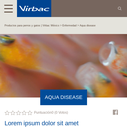
Productos para perros y gatos | Virbac México
Enfermedad
Aqua disease
AQUA DISEASE
Puntuación
0
(
0
Votos)
Lorem ipsum dolor sit amet