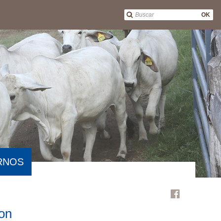
OK
RNOS
on