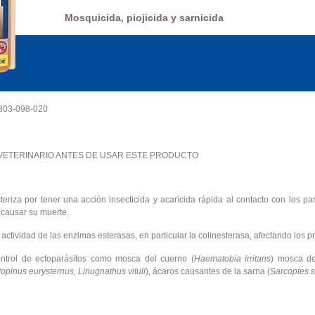
Mosquicida, piojicida y sarnicida
03-098-020
VETERINARIO ANTES DE USAR ESTE PRODUCTO
eriza por tener una acción insecticida y acaricida rápida al contacto con los pa
 causar su muerte.
a actividad de las enzimas esterasas, en particular la colinesterasa, afectando los p
ontrol de ectoparásitos como mosca del cuerno (
Haematobia irritans
) mosca de
pinus eurysternus, Linugnathus vituli
), ácaros causantes de la sarna (
Sarcoptes s