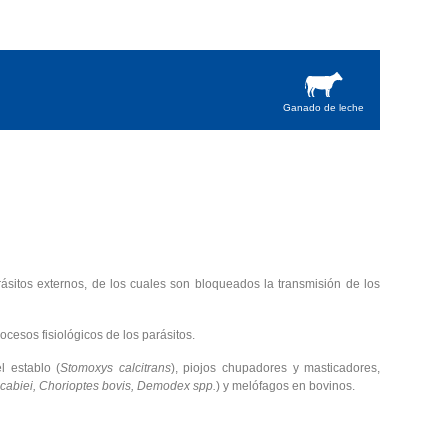
Ganado de leche
rásitos externos, de los cuales son bloqueados la transmisión de los
rocesos fisiológicos de los parásitos.
l establo (
Stomoxys calcitrans
), piojos chupadores y masticadores,
cabiei, Chorioptes bovis, Demodex spp.
) y melófagos en bovinos.