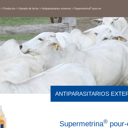
®
o
Productos
Ganado de leche
Antiparasitarios externos
Supermetrina
pour-on
ANTIPARASITARIOS EXTE
®
Supermetrina
pour-