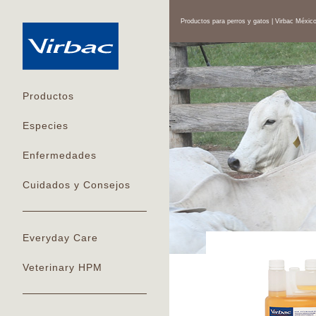
Productos para perros y gatos | Virbac Méxic
Productos
Especies
Enfermedades
Cuidados y Consejos
Everyday Care
Veterinary HPM