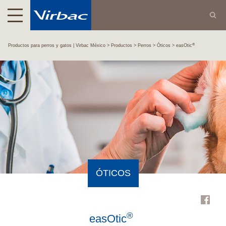
®
Productos para perros y gatos | Virbac México
Productos
Perros
Óticos
easOtic
ÓTICOS
®
easOtic