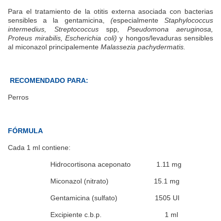
Para el tratamiento de la otitis externa asociada con bacterias
sensibles a la gentamicina,
(
especialmente
Staphylococcus
intermedius, Streptococcus
spp
, Pseudomona aeruginosa,
Proteus mirabilis, Escherichia coli)
y hongos/levaduras sensibles
al miconazol principalemente
Malassezia pachydermatis.
RECOMENDADO PARA:
Perros
FÓRMULA
Cada 1 ml contiene:
Hidrocortisona aceponato 1.11 mg
Miconazol (nitrato) 15.1 mg
Gentamicina (sulfato) 1505 UI
Excipiente c.b.p. 1 ml