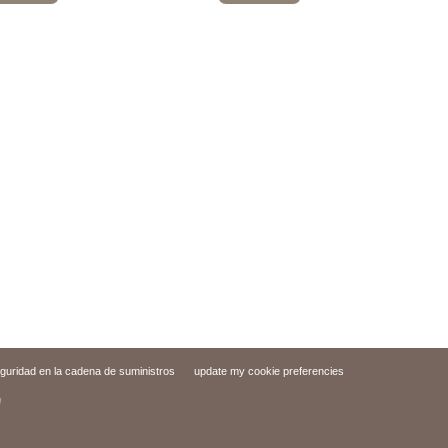
eguridad en la cadena de suministros
update my cookie preferencies
d