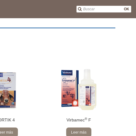
OK
®
ORTIK 4
Virbamec
F
eer más
Leer más