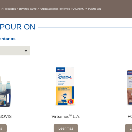
o
Productos
Bovinos carne
Antiparasitarios externos
ACATAK ™ POUR ON
 POUR ON
ntarios
®
BOVIS
Virbamec
L.A.
F
ás
Leer más
L