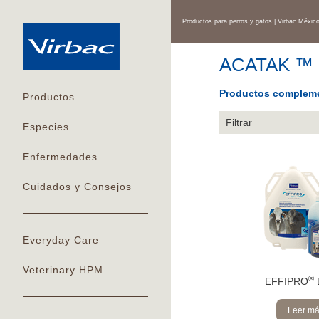
Productos para perros y gatos | Virbac Méxic
ACATAK ™
Productos compleme
Productos
Filtrar
Especies
Enfermedades
Cuidados y Consejos
Everyday Care
Veterinary HPM
®
EFFIPRO
Leer m