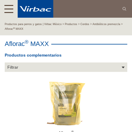
Productos para perros y gatos | Virbac México
Productos
Cerdos
Antibióticos premezcla
®
Aflorac
MAXX
®
Aflorac
MAXX
Productos complementarios
Filtrar
®