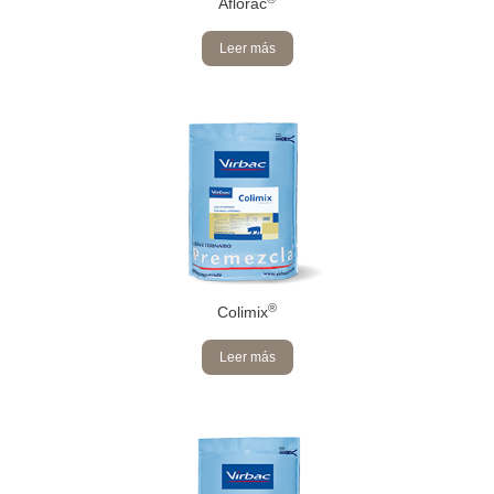
Aflorac
Leer más
®
Colimix
Leer más