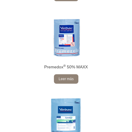
®
Premedox
50% MAXX
Leer más