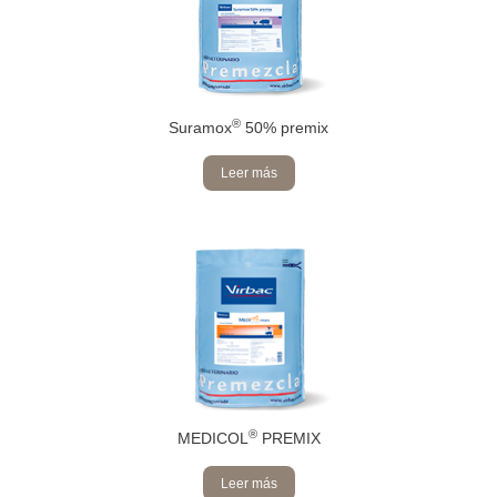
®
Suramox
50% premix
Leer más
®
MEDICOL
PREMIX
Leer más