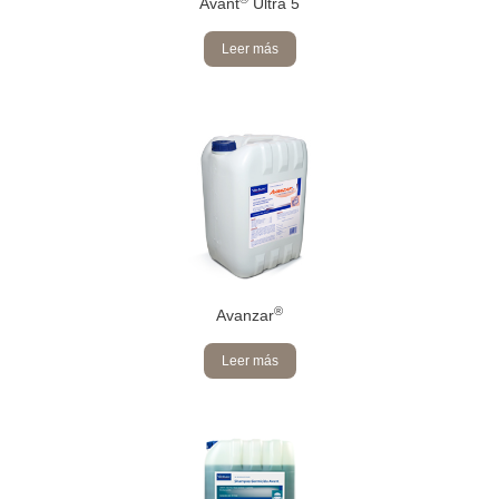
Avant
Ultra 5
Leer más
®
Avanzar
Leer más