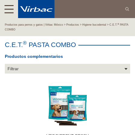
®
Productos para perros y gatos | Virbac México
Productos
Higiene bucodental
C.E.T.
PASTA
COMBO
®
C.E.T.
PASTA COMBO
Productos complementarios
Filtrar