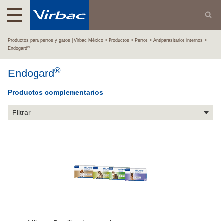
Productos para perros y gatos | Virbac México
Productos
Perros
Antiparasitarios internos
®
Endogard
®
Endogard
Productos complementarios
Filtrar