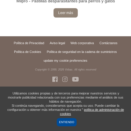
Milpro - Pastillas desparasitantes para perros y gatos
Leer más
Política de Privacidad
Aviso legal
Web corporativa
Contáctanos
Política de Cookies
Política de seguridad en la cadena de suministros
update my cookie preferencies
Copyright © 1999,
2026
Virbac. All rights reserved
Utilizamos cookies propias y de terceros para mejorar nuestros servicios y
mostrarle publicidad relacionada con sus preferencias mediante el análisis de sus
hábitos de navegación.
Si continúa navegando, consideramos que acepta su uso. Puede cambiar la
configuración u obtener más información en nuestra "
política de administración de
cookies
ENTIENDO