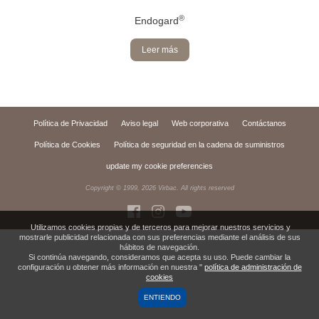
®
Endogard
Leer más
Política de Privacidad
Aviso legal
Web corporativa
Contáctanos
Política de Cookies
Política de seguridad en la cadena de suministros
update my cookie preferencies
Copyright © 1999,
2026
Virbac. All rights reserved
Utilizamos cookies propias y de terceros para mejorar nuestros servicios y
mostrarle publicidad relacionada con sus preferencias mediante el análisis de sus
hábitos de navegación.
Si continúa navegando, consideramos que acepta su uso. Puede cambiar la
configuración u obtener más información en nuestra "
política de administración de
cookies
ENTIENDO