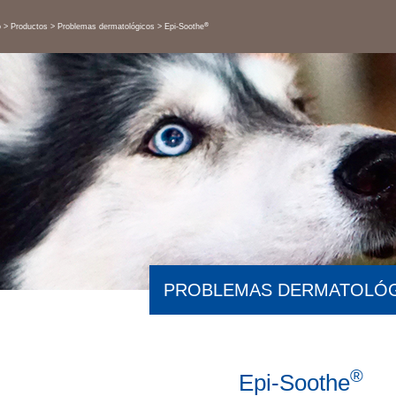
®
o
Productos
Problemas dermatológicos
Epi-Soothe
PROBLEMAS DERMATOLÓ
®
Epi-Soothe