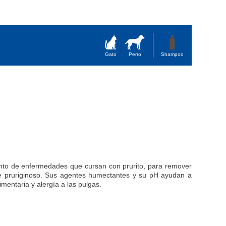
Gato
Perro
Shampoo
nto de enfermedades que cur­san con prurito, para remover
te pruriginoso. Sus agentes humectantes y su pH ayudan a
imentaria y alergía a las pulgas.