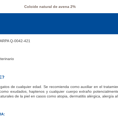
Coloide natural de avena 2%
RPA Q-0042-421
terinario
E?
 gatos de cualquier edad. Se recomienda como auxiliar en el tratamie
, como exudados, haptenos y cualquier cuerpo extraño potencialmen
naturales de la piel en casos como atopia, dermatitis alérgica, alergía al
RA: