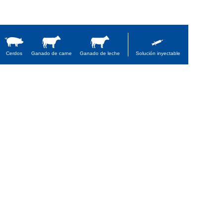
Cerdos
Ganado de carne
Ganado de leche
Solución inyectable