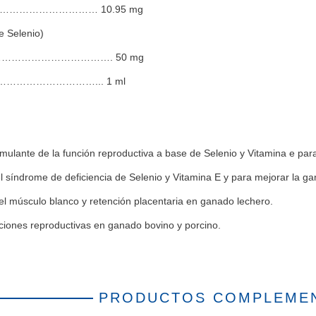
o ……………………………… 10.95 mg
e Selenio)
……………………………………. 50 mg
…………………………………... 1 ml
imulante de la función reproductiva a base de Selenio y Vitamina e pa
el síndrome de deficiencia de Selenio y Vitamina E y para mejorar la g
l músculo blanco y retención placentaria en ganado lechero.
nciones reproductivas en ganado bovino y porcino.
PRODUCTOS COMPLEME