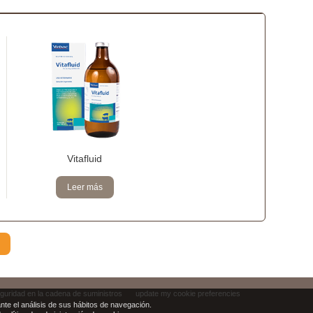
Vitafluid
Leer más
eguridad en la cadena de suministros
update my cookie preferencies
te el análisis de sus hábitos de navegación.