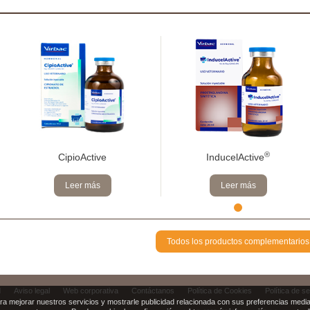
®
CipioActive
InducelActive
Leer más
Leer más
Todos los productos complementarios
d
Aviso legal
Web corporativa
Contáctanos
Política de Cookies
Política de s
ra mejorar nuestros servicios y mostrarle publicidad relacionada con sus preferencias median