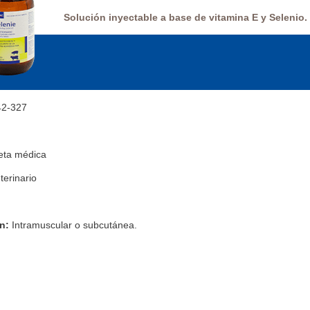
Solución inyectable a base de vitamina E y Selenio.
42-327
ceta médica
terinario
n:
Intramuscular o subcutánea.