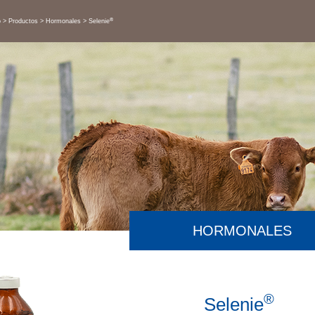
®
o
Productos
Hormonales
Selenie
HORMONALES
®
Selenie