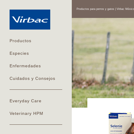
Productos para perros y gatos | Virbac Méxic
Productos
Especies
Enfermedades
Cuidados y Consejos
Everyday Care
Veterinary HPM