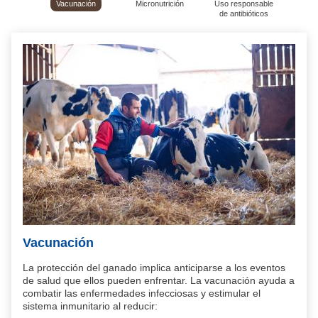
50
Vacunación
Micronutrición
Uso responsable
P
de antibióticos
Vacunación
Mic
La protección del ganado implica anticiparse a los eventos
d,
Apoy
de salud que ellos pueden enfrentar. La vacunación ayuda a
aport
combatir las enfermedades infecciosas y estimular el
etivo
El se
sistema inmunitario al reducir:
na
part