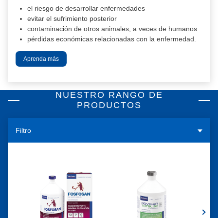
se
enzi
el riesgo de desarrollar enfermedades
r
evitar el sufrimiento posterior
c
contaminación de otros animales, a veces de humanos
p
pérdidas económicas relacionadas con la enfermedad.
m
Aprenda más
Ap
NUESTRO RANGO DE
PRODUCTOS
Filtro