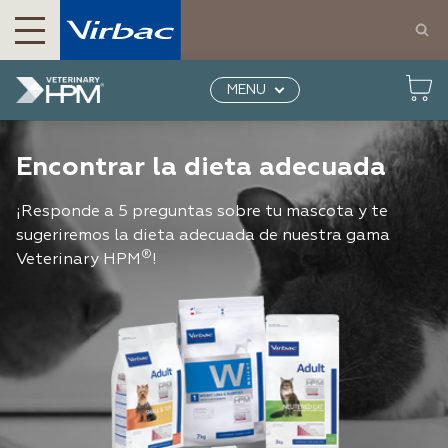
MENU
Productos para perros y gatos | Virbac México
Veterinary HPM
Elegir su dieta
Encontrar la dieta adecuada
¡Responde a 5 preguntas sobre tu mascota y te
sugeriremos la dieta adecuada de nuestra gama
®
Veterinary HPM
!