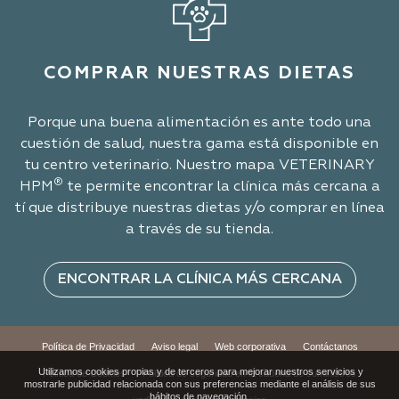
COMPRAR NUESTRAS DIETAS
Porque una buena alimentación es ante todo una
cuestión de salud, nuestra gama está disponible en
tu centro veterinario. Nuestro mapa VETERINARY
®
HPM
te permite encontrar la clínica más cercana a
tí que distribuye nuestras dietas y/o comprar en línea
a través de su tienda.
ENCONTRAR LA CLÍNICA MÁS CERCANA
Política de Privacidad
Aviso legal
Web corporativa
Contáctanos
Utilizamos cookies propias y de terceros para mejorar nuestros servicios y
Política de Cookies
Política de seguridad en la cadena de suministros
mostrarle publicidad relacionada con sus preferencias mediante el análisis de sus
hábitos de navegación.