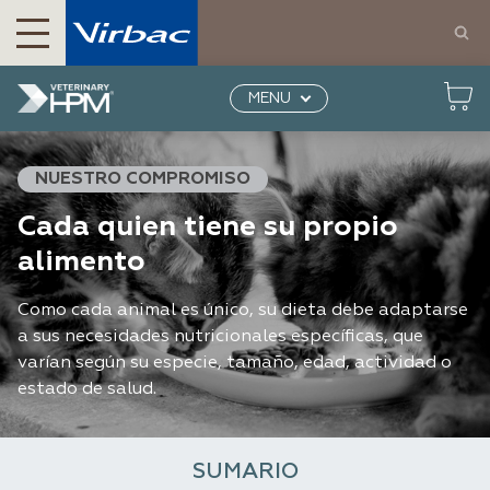
Productos para perros y gatos | Virbac México
Veterinary HPM
Nuestro compromiso
Cada
MENU
uno su pienso
NUESTRO COMPROMISO
Cada quien tiene su propio
alimento
Como cada animal es único, su dieta debe adaptarse
a sus necesidades nutricionales específicas, que
varían según su especie, tamaño, edad, actividad o
estado de salud.
SUMARIO