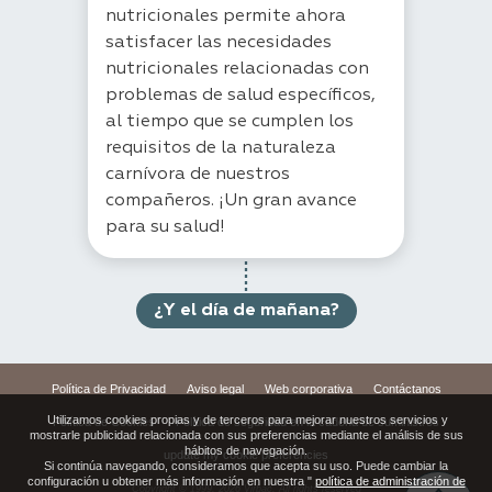
nutricionales permite ahora
satisfacer las necesidades
nutricionales relacionadas con
problemas de salud específicos,
al tiempo que se cumplen los
requisitos de la naturaleza
carnívora de nuestros
compañeros. ¡Un gran avance
para su salud!
¿Y el día de mañana?
Política de Privacidad
Aviso legal
Web corporativa
Contáctanos
Utilizamos cookies propias y de terceros para mejorar nuestros servicios y
Política de Cookies
Política de seguridad en la cadena de suministros
mostrarle publicidad relacionada con sus preferencias mediante el análisis de sus
hábitos de navegación.
update my cookie preferencies
Si continúa navegando, consideramos que acepta su uso. Puede cambiar la
configuración u obtener más información en nuestra "
política de administración de
Copyright © 1999,
2026
Virbac. All rights reserved