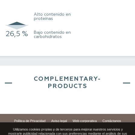
Alto contenido en
proteínas
26,5 %
Bajo contenido en
34 %
carbohidratos
COMPLEMENTARY-
PRODUCTS
Política de Privacidad
Aviso legal
Web corporativa
Contáctanos
Utilizamos cookies propias y de terceros para mejorar nuestros servicios y
Política de Cookies
Política de seguridad en la cadena de suministros
mostrarle publicidad relacionada con sus preferencias mediante el análisis de sus