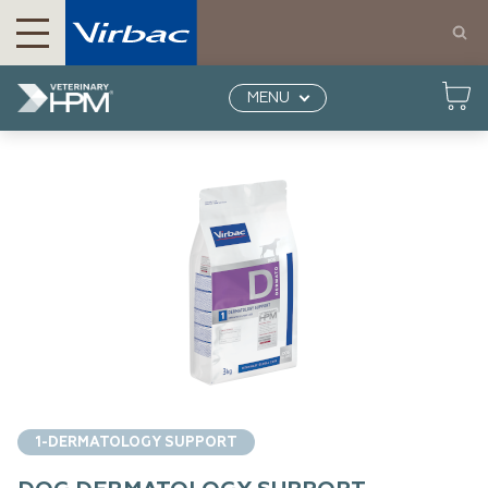
Productos para perros y gatos | Virbac México
Productos
Perros
Nutrición
Dog Dermatology
MENU
Support-Soporte de la piel y el pelo
1-DERMATOLOGY SUPPORT