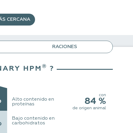
MÁS CERCANA
RACIONES
®
NARY HPM
?
con
%
Alto contenido en
84 %
proteínas
de origen animal
Bajo contenido en
%
carbohidratos