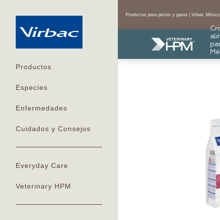
Productos para perros y gatos | Virbac Méxic
Cr
al
pa
Mé
Productos
Especies
Enfermedades
Cuidados y Consejos
Everyday Care
Veterinary HPM