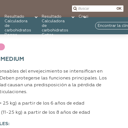
OK
Resultado
Resultado
Crecimiento
Calculadora
Calculadora
de
de
Encontrar la cl
carbohidratos
carbohidratos
Perros
Gatos
M
 MEDIUM
nsables del envejecimiento se intensifican en
Deben protegerse las funciones principales. Los
dad causan una predisposición a la pérdida de
ticulaciones.
> 25 kg) a partir de los 6 años de edad
(11-25 kg) a partir de los 8 años de edad
LES: