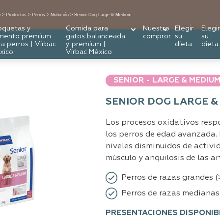
o
Productos
Perros
Nutrición
Senior Dog Large & Medium
oquetas y
Comida para
Nuestro
Elegir
Elegir
imento premium
gatos balanceada
compromiso
su
su
ra perros | Virbac
y premium |
dieta
dieta
xico
Virbac México
SENIOR - LARGE & MEDIU
SENIOR DOG LARGE &
Los procesos oxidativos respo
los perros de edad avanzada. 
niveles disminuidos de activi
músculo y anquilosis de las ar
Perros de razas grandes (
Perros de razas medianas 
PRESENTACIONES DISPONIB